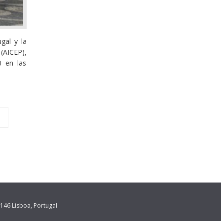
gal y la
(AICEP),
0 en las
146 Lisboa, Portugal