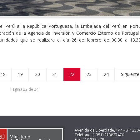
del Perú a la República Portuguesa, la Embajada del Perú en Portu
boración de la Agencia de Inversión y Comercio Externo de Portugal 
unidades que se realizara el día 26 de febrero de 08.30 a 13.3
18
19
20
21
22
23
24
Siguiente
Página 22 de 24
Avenida da Liberdade, 144 - 8º 1250-
Teléfono: (+351) 213827470
Fax: 213 827 479