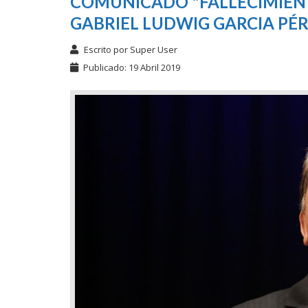
COMUNICADO "FALLECIMIENT
GABRIEL LUDWIG GARCIA PÉR
Escrito por
Super User
Publicado: 19 Abril 2019