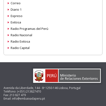
Correo
Diario 1
Expreso
Exitosa
Radio Programas del Perú
Radio Nacional
Radio Exitosa
Radio Capital
Avenida da Liberdade, 144 - 8º 1250-146 Lisboa, Portugal
Teléfono: (+351) 213827470
Fax: 213 827 479
Email: info@embaixadaperu.pt